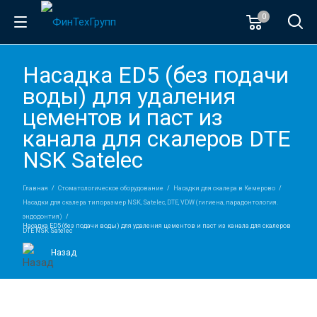
0
Насадка ЕD5 (без подачи
воды) для удаления
цементов и паст из
канала для скалеров DTE
NSK Satelec
Главная
Стоматологическое оборудование
Насадки для скалера в Кемерово
Насадки для скалера типоразмер NSK, Satelec, DTE, VDW (гигиена, парадонтология.
эндодонтия)
Насадка ЕD5 (без подачи воды) для удаления цементов и паст из канала для скалеров
DTE NSK Satelec
Назад