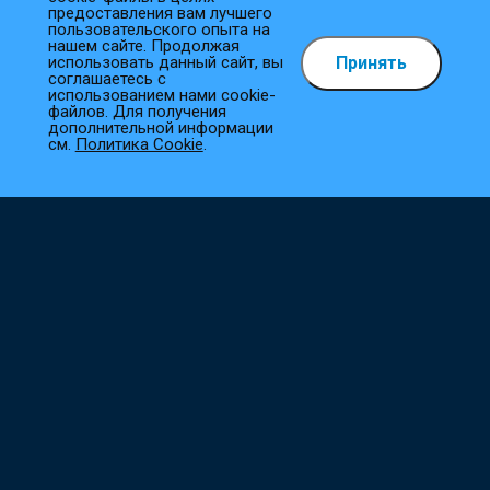
предоставления вам лучшего
пользовательского опыта на
нашем сайте. Продолжая
Принять
использовать данный сайт, вы
Как сделать заказ?
соглашаетесь с
использованием нами cookie-
файлов. Для получения
1
Выберите товар
дополнительной информации
см.
Политика Cookie
.
Добавьте необходимые товары в корзину.
2
Оформите заказ
Заполните все необходимые поля, и мы сразу приступим к
его обработке.
3
Подтверждение заказа
Наш менеджер свяжется с вами в ближайшее время для
уточнения деталей.