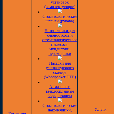
установок
(комплектующие)
Стоматологические
шланги (рукава)
Наконечники для
слюноотсоса и
стоматологического
пылесоса,
мундштуки,
переходники
Насадки для
ультразвукового
скалера
(Woodpecker DTE)
Алмазные и
твердосплавные
боры, полиры
Стоматологические
Услуги
наконечники,
Компания