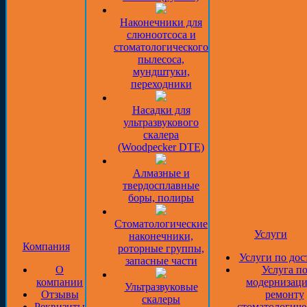
Наконечники для
слюноотсоса и
стоматологического
пылесоса,
мундштуки,
переходники
Насадки для
ультразвукового
скалера
(Woodpecker DTE)
Алмазные и
твердосплавные
боры, полиры
Стоматологические
Услуги
наконечники,
Компания
роторные группы,
Услуги по дос
запасные части
О
Услуга п
компании
модернизаци
Ультразвуковые
Отзывы
ремонту
скалеры
Реквизиты
стоматологиче