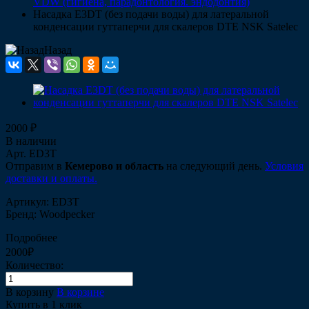
VDW (гигиена, парадонтология. эндодонтия)
Насадка Е3DT (без подачи воды) для латеральной
конденсации гуттаперчи для скалеров DTE NSK Satelec
Назад
2000 ₽
В наличии
Арт.
ED3T
Отправим в
Кемерово и область
на следующий день.
Условия
доставки и оплаты.
Артикул: ED3T
Бренд: Woodpecker
Подробнее
2000₽
Количество:
В корзину
В корзине
Купить в 1 клик