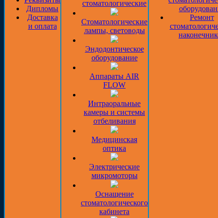
стоматологические
Дипломы
оборудован
Доставка
Ремонт
Стоматологические
и оплата
стоматологич
лампы, световоды
наконечник
Эндодонтическое
оборудование
Аппараты AIR
FLOW
Интраоральные
камеры и системы
отбеливания
Медицинская
оптика
Электрические
микромоторы
Оснащение
стоматологического
кабинета