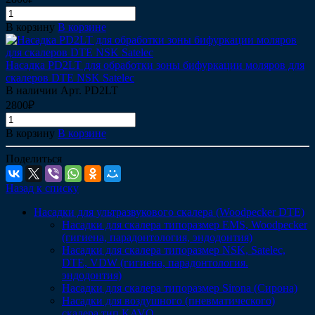
В корзину
В корзине
Насадка PD2LT для обработки зоны бифуркации моляров для
скалеров DTE NSK Satelec
В наличии
Арт.
PD2LT
2800₽
В корзину
В корзине
Поделиться
Назад к списку
Насадки для ультразвукового скалера (Woodpecker DTE)
Насадки для скалера типоразмер EMS, Woodpecker
(гигиена, парадонтология, эндодонтия)
Насадки для скалера типоразмер NSK, Satelec,
DTE, VDW (гигиена, парадонтология.
эндодонтия)
Насадки для скалера типоразмер Sirona (Сирона)
Насадки для воздушного (пневматического)
скалера тип KAVO