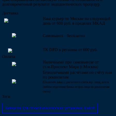
долговременный результат эндодонтических процедур.
Доставка
Наш курьер по Москве на следующий
день от 600 руб. в пределах МКАД
Самовывоз – бесплатно
ТК DPD в регионы от 600 руб.
Оплата
Наличными при самовывозе от
ст.м.Проспект Мира (г.Москва)
Безналичными расчетами по счёту или
по реквизитам
(Оплатите заказ с расчетного счета юр. лица, или в
любом отделении банка от физ.лица по реквизитам
счета)
Теги
Запчасти для стоматологических установок Китай