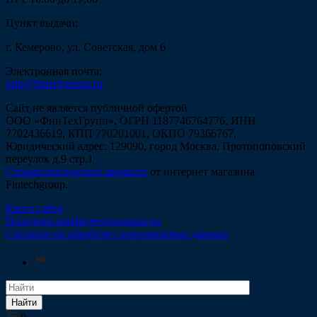
Пункт выдачи:
г. Кемерово, ул. Советская, дом 6
Электронная почта:
info@fintechgroup.ru
Сайт не является публичной офертой
ООО «ФинТехГрупп», ОГРН 1187746764776, ИНН
7702436619, КПП 770201001, ОКПО 79366767,
Юридический адрес: 129090, город Москва, Протопоповский
переулок д.9 стр.1
Стоматологические запчасти
от интернет магазина
Fintechgroup.
Карта сайта
Политика конфиденциальности
Согласие на обработку персональных данных
Найти