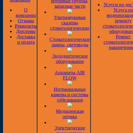
роторные группы,
Услуги по дос
запасные части
О
Услуга п
компании
модернизаци
Ультразвуковые
Отзывы
ремонту
скалеры
Реквизиты
стоматологиче
стоматологические
Дипломы
оборудован
Доставка
Ремонт
Стоматологические
и оплата
стоматологич
лампы, световоды
наконечник
Эндодонтическое
оборудование
Аппараты AIR
FLOW
Интраоральные
камеры и системы
отбеливания
Медицинская
оптика
Электрические