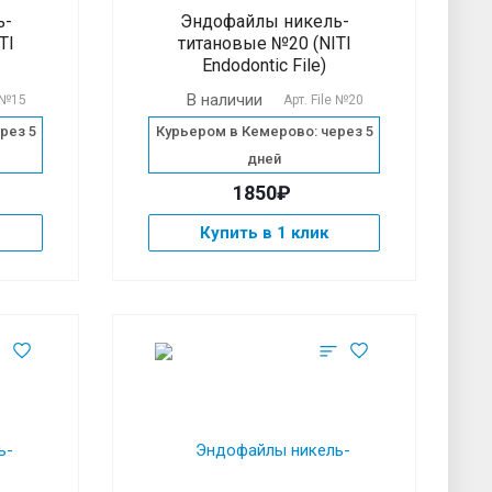
ь-
Эндофайлы никель-
TI
титановые №20 (NITI
Endodontic File)
В наличии
e №15
Арт.
File №20
рез 5
Курьером в Кемерово: через 5
дней
1850₽
Купить в 1 клик