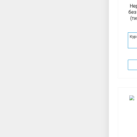
Не
без
(т
Кур