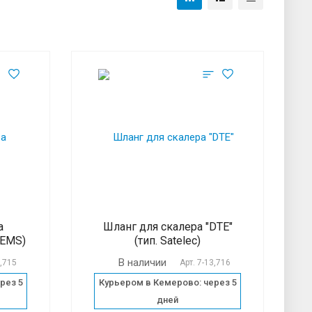
а
Шланг для скалера "DTE"
 EMS)
(тип. Satelec)
В наличии
2,715
Арт.
7-13,716
рез 5
Курьером в Кемерово: через 5
дней