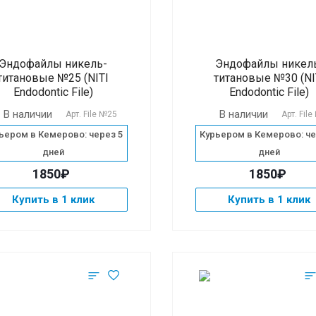
Эндофайлы никель-
Эндофайлы никел
титановые №25 (NITI
титановые №30 (NI
Endodontic File)
Endodontic File)
В наличии
В наличии
Арт.
File №25
Арт.
Fil
ьером в Кемерово: через 5
Курьером в Кемерово: че
дней
дней
1850₽
1850₽
Купить в 1 клик
Купить в 1 клик