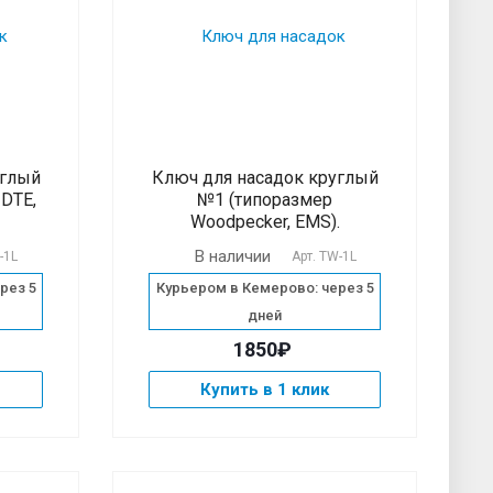
углый
Ключ для насадок круглый
DTE,
№1 (типоразмер
Woodpecker, EMS).
В наличии
-1L
Арт.
TW-1L
рез 5
Курьером в Кемерово: через 5
дней
1850₽
Купить в 1 клик