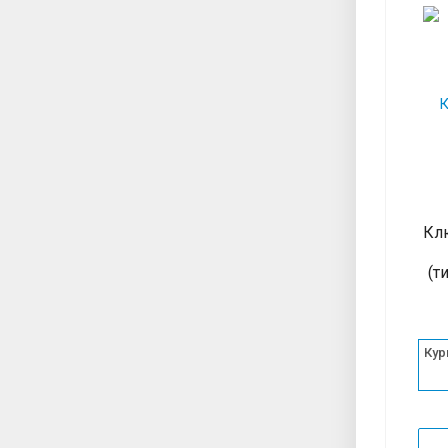
Кл
(т
Кур