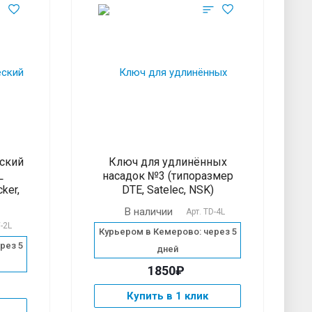
ский
Ключ для удлинённых
L
насадок №3 (типоразмер
ker,
DTE, Satelec, NSK)
В наличии
Арт.
TD-4L
-2L
Курьером в Кемерово: через 5
рез 5
дней
1850₽
Купить в 1 клик