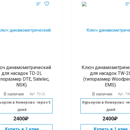
юч динамометрический
Ключ динамометриче
для насадок TD-2L
для насадок TW-2
ипоразмер DTE, Satelec,
(типоразмер Woodpec
NSK).
EMS).
В наличии
В наличии
Арт.
TD-2L
Арт.
TW
ьером в Кемерово: через 5
Курьером в Кемерово: че
дней
дней
2400₽
2400₽
Купить в 1 клик
Купить в 1 клик