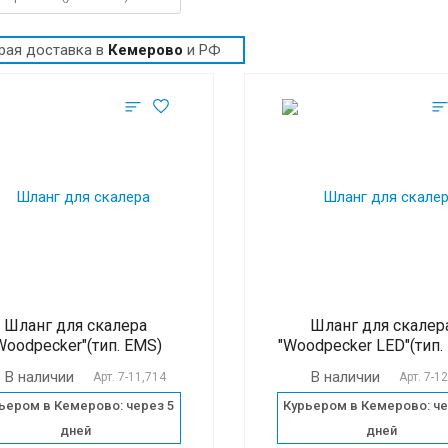
рая доставка в
Кемерово
и РФ
Шланг для скалера
Шланг для скалер
Woodpecker"(тип. EMS)
"Woodpecker LED"(тип.
В наличии
В наличии
Арт.
7-11,714
Арт.
7-1
ьером в Кемерово: через 5
Курьером в Кемерово: че
дней
дней