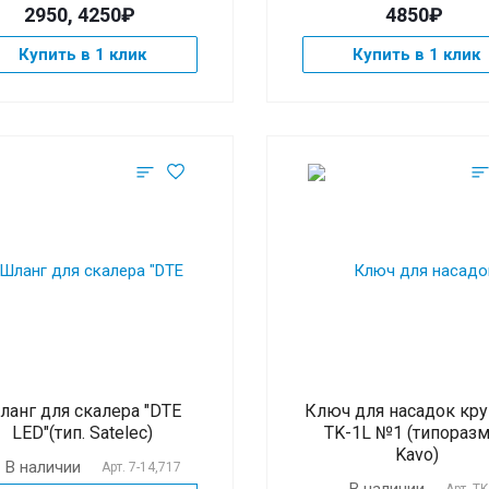
2950, 4250₽
4850₽
Купить в 1 клик
Купить в 1 клик
ланг для скалера "DTE
Ключ для насадок кр
LED"(тип. Satelec)
TK-1L №1 (типораз
Kavo)
В наличии
Арт.
7-14,717