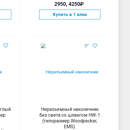
2950, 4250₽
Купить в 1 клик
углый
Неразъемный наконечник
мер
без света со шлангом HW-1
(типоразмер Woodpecker,
EMS).