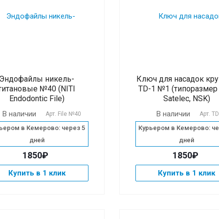
Эндофайлы никель-
Ключ для насадок кр
титановые №40 (NITI
TD-1 №1 (типоразмер 
Endodontic File)
Satelec, NSK)
В наличии
В наличии
Арт.
File №40
Арт.
TD
ьером в Кемерово: через 5
Курьером в Кемерово: че
дней
дней
1850₽
1850₽
Купить в 1 клик
Купить в 1 клик