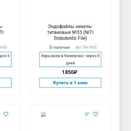
ь-
Эндофайлы никель-
TI
титановые №35 (NITI
Endodontic File)
В наличии
e №30
Арт.
File №35
рез 5
Курьером в Кемерово: через 5
дней
1850₽
Купить в 1 клик