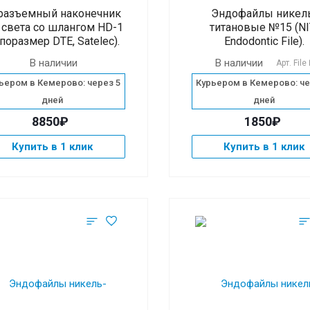
разъемный наконечник
Эндофайлы никел
 света со шлангом HD-1
титановые №15 (NI
ипоразмер DTE, Satelec).
Endodontic File).
В наличии
В наличии
Арт.
Fil
ьером в Кемерово: через 5
Курьером в Кемерово: че
дней
дней
8850₽
1850₽
Купить в 1 клик
Купить в 1 клик