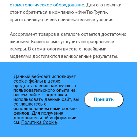
стоматологическое оборудование
. Для его покупки
стоит обратиться в компанию «ФинТехГрупп»,
приготовившую очень привлекательные условия.
Ассортимент товаров в каталоге остается достаточно
широким. Клиенты смогут купить интраоральные
камеры. В стоматологии вместе с новейшими
моделями достигаются великолепные результаты.
Интраоральные камеры и
Данный веб-сайт использует
системы отбеливания
cookie-файлы в целях
предоставления вам лучшего
купить в Кемерове
пользовательского опыта на
нашем сайте. Продолжая
Принять
использовать данный сайт, вы
соглашаетесь с
Интраоральные камеры представляют собой
использованием нами cookie-
оборудование, с помощью которого специалисты
файлов. Для получения
дополнительной информации
осуществляют исследование ротовой полости.
см.
Политика Cookie
.
Модели характеризуются высокой точностью. К
преимуществам относится наличие лампы. За счет