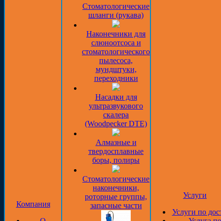
Стоматологические
шланги (рукава)
Наконечники для
слюноотсоса и
стоматологического
пылесоса,
мундштуки,
переходники
Насадки для
ультразвукового
скалера
(Woodpecker DTE)
Алмазные и
твердосплавные
боры, полиры
Стоматологические
наконечники,
Услуги
роторные группы,
Компания
запасные части
Услуги по дос
О
Услуга п