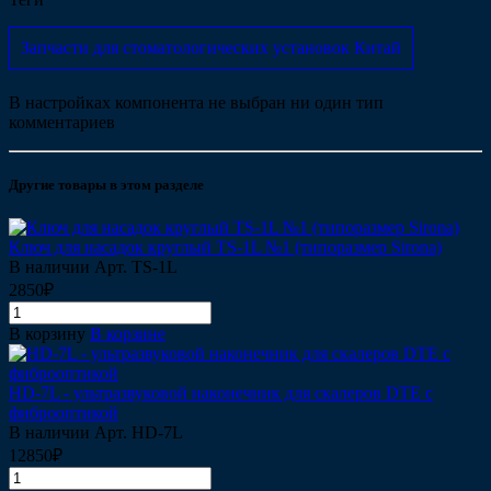
Запчасти для стоматологических установок Китай
В настройках компонента не выбран ни один тип
комментариев
Другие товары в этом разделе
Ключ для насадок круглый TS-1L №1 (типоразмер Sirona)
В наличии
Арт.
TS-1L
2850₽
В корзину
В корзине
HD-7L - ультразвуковой наконечник для скалеров DTE с
фиброоптикой
В наличии
Арт.
HD-7L
12850₽