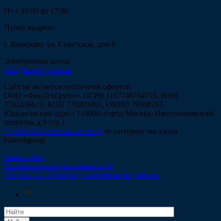
Пт с 10:00 до 17:00
Пункт выдачи:
г. Кемерово, ул. Советская, дом 6
Электронная почта:
info@fintechgroup.ru
Сайт не является публичной офертой
ООО «ФинТехГрупп», ОГРН 1187746764776, ИНН
7702436619, КПП 770201001, ОКПО 79366767,
Юридический адрес: 129090, город Москва, Протопоповский
переулок д.9 стр.1
Стоматологические запчасти
от интернет магазина
Fintechgroup.
Карта сайта
Политика конфиденциальности
Согласие на обработку персональных данных