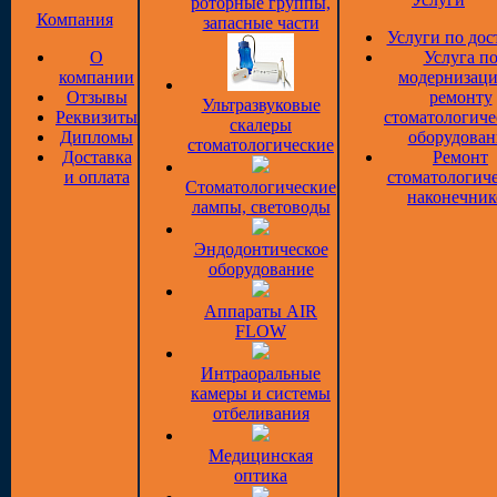
роторные группы,
Компания
запасные части
Услуги по дос
О
Услуга п
компании
модернизаци
Отзывы
ремонту
Ультразвуковые
Реквизиты
стоматологиче
скалеры
Дипломы
оборудован
стоматологические
Доставка
Ремонт
и оплата
стоматологич
Стоматологические
наконечник
лампы, световоды
Эндодонтическое
оборудование
Аппараты AIR
FLOW
Интраоральные
камеры и системы
отбеливания
Медицинская
оптика