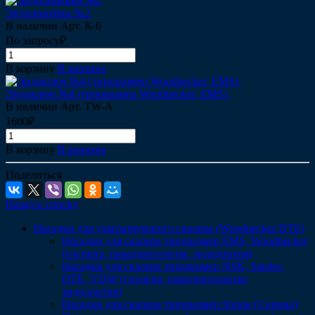
Эндолинейка №2
В наличии
Арт.
К-6
По запросу₽
В корзину
В корзине
Эндоключ №4 (типоразмер Woodpecker, EMS).
В наличии
Арт.
TW-A
1600₽
В корзину
В корзине
Поделиться
Назад к списку
Насадки для ультразвукового скалера (Woodpecker DTE)
Насадки для скалера типоразмер EMS, Woodpecker
(гигиена, парадонтология, эндодонтия)
Насадки для скалера типоразмер NSK, Satelec,
DTE, VDW (гигиена, парадонтология.
эндодонтия)
Насадки для скалера типоразмер Sirona (Сирона)