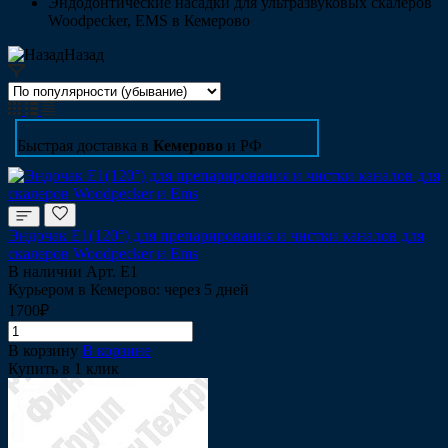
Эндодонтические насадки для ультразвуковых скалеров
Woodpecker, EMS в Кемерово
Назад
Быстрая доставка в
Кемерово
и РФ
Эндочак Е1(120°) для препарирования и чистки каналов для
скалеров Woodpecker и Ems
В наличии
Арт.
Е1
Курьером в Кемерово: через 5 дней
1700₽
В корзину
В корзине
Купить в 1 клик