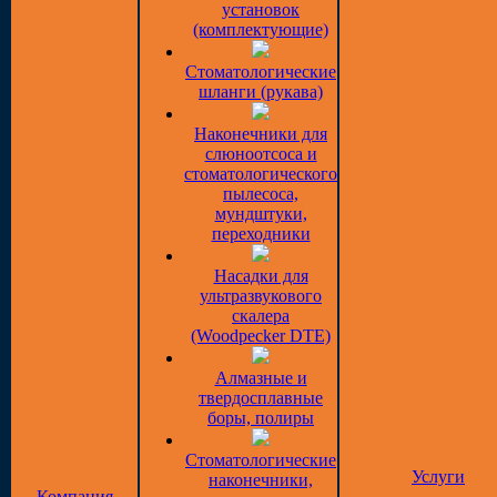
установок
(комплектующие)
Стоматологические
шланги (рукава)
Наконечники для
слюноотсоса и
стоматологического
пылесоса,
мундштуки,
переходники
Насадки для
ультразвукового
скалера
(Woodpecker DTE)
Алмазные и
твердосплавные
боры, полиры
Стоматологические
Услуги
наконечники,
Компания