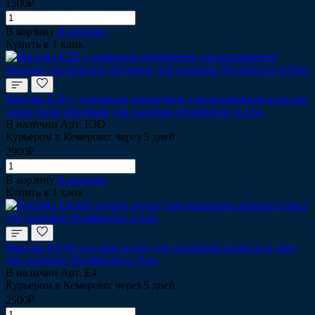
1500₽
В корзину
В корзине
Купить в 1 клик
Насадка Е3D c алмазным покрытием для расширения каналов,
извлечения обломков для скалеров Woodpecker и Ems
В наличии
Арт.
E3D
Курьером в Кемерово: через 5 дней
2900₽
В корзину
В корзине
Купить в 1 клик
Насадка Е4 (без подачи воды) для удалением цемента и паст
для скалеров Woodpecker и Ems
В наличии
Арт.
Е4
Курьером в Кемерово: через 5 дней
2500₽