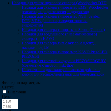
Насадки для ультразвукового скалера (Woodpecker DTE)
Насадки для скалера типоразмер EMS, Woodpecker
(гигиена, парадонтология, эндодонтия)
Насадки для скалера типоразмер NSK, Satelec,
DTE, VDW (гигиена, парадонтология.
эндодонтия)
Насадки для скалера типоразмер Sirona (Сирона)
Насадки для воздушного (пневматического)
скалера тип KAVO
Насадки для скалера тип Amdent (Амдент) ,
насадки под LM
Насадки для скалера типоразмер KAVO PiezoLED,
PIEZOsoft
Насадки для костной хирургии PIEZOSURGERY
(совместим с mectron, nsk, thor)
Наконечники для скалера/шланги/эндофайлы/
ключи для насадок/подставки для боров,насадок
Фильтр по параметрам
Статус
В наличии
Цена