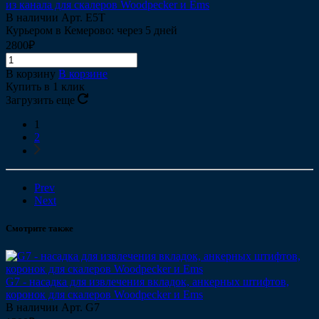
из канала для скалеров Woodpecker и Ems
В наличии
Арт.
Е5Т
Курьером в Кемерово: через 5 дней
2800₽
В корзину
В корзине
Купить в 1 клик
Загрузить еще
1
2
Prev
Next
Смотрите также
G7 - насадка для извлечения вкладок, анкерных штифтов,
коронок для скалеров Woodpecker и Ems
В наличии
Арт.
G7