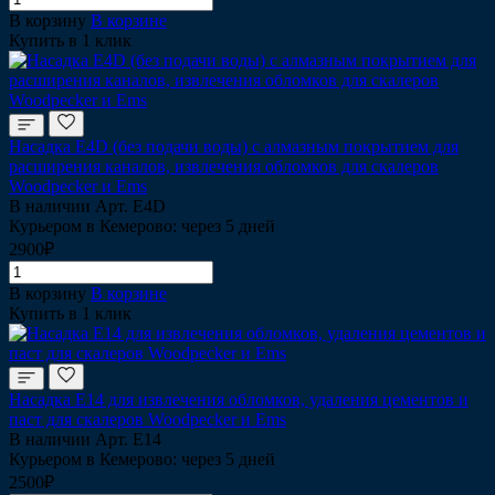
В корзину
В корзине
Купить в 1 клик
Насадка Е4D (без подачи воды) с алмазным покрытием для
расширения каналов, извлечения обломков для скалеров
Woodpecker и Ems
В наличии
Арт.
Е4D
Курьером в Кемерово: через 5 дней
2900₽
В корзину
В корзине
Купить в 1 клик
Насадка Е14 для извлечения обломков, удаления цементов и
паст для скалеров Woodpecker и Ems
В наличии
Арт.
Е14
Курьером в Кемерово: через 5 дней
2500₽