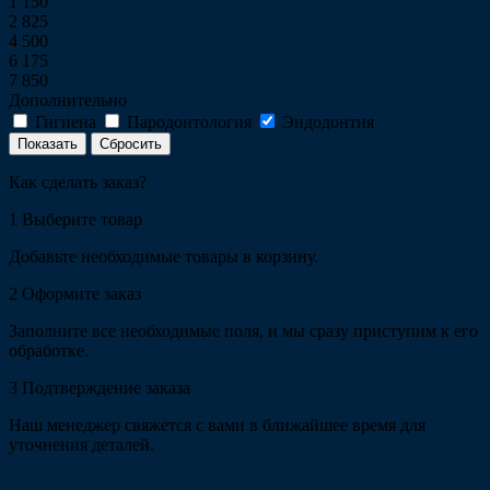
1 150
2 825
4 500
6 175
7 850
Дополнительно
Гигиена
Пародонтология
Эндодонтия
Сбросить
Как сделать заказ?
1
Выберите товар
Добавьте необходимые товары в корзину.
2
Оформите заказ
Заполните все необходимые поля, и мы сразу приступим к его
обработке.
3
Подтверждение заказа
Наш менеджер свяжется с вами в ближайшее время для
уточнения деталей.