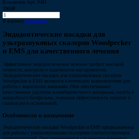
В наличии
Арт.
Р4D
2900₽
В корзину
В корзине
Эндодонтические насадки для
ультразвуковых скалеров Woodpecker
и EMS для качественного лечения
Эффективное эндодонтическое лечение требует высокой
точности, контроля и надежности инструментов.
Эндодонтические насадки для ультразвуковых скалеров
Woodpecker и EMS являются ключевыми компонентами для
работы с корневыми каналами. Они обеспечивают
качественное удаление пломбировочного материала, налета и
микробного био­фильма, повышая эффективность терапии и
снижая риск осложнений.
Особенности и назначение
Эндодонтические насадки Woodpecker и EMS предназначены
для работы с ультразвуковыми скалерами соответствующих
производителей. Они применяются для очистки корневых