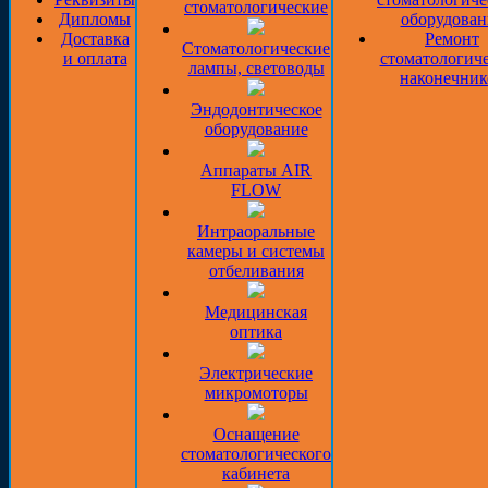
стоматологические
Дипломы
оборудован
Доставка
Ремонт
Стоматологические
и оплата
стоматологич
лампы, световоды
наконечник
Эндодонтическое
оборудование
Аппараты AIR
FLOW
Интраоральные
камеры и системы
отбеливания
Медицинская
оптика
Электрические
микромоторы
Оснащение
стоматологического
кабинета