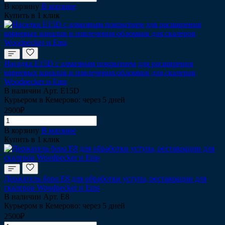
В корзину
В корзине
Купить в 1 клик
Насадка Е15D с алмазным покрытием для расширения
корневых каналов и извлечения обломков для скалеров
Woodpecker и Ems
В наличии
Арт.
Е15D
Курьером в Кемерово: через 5 дней
2900₽
В корзину
В корзине
Купить в 1 клик
Держатель бора Е8 для обработки уступа, реставрации для
скалеров Woodpecker и Ems
В наличии
Арт.
Е8
Курьером в Кемерово: через 5 дней
2500₽