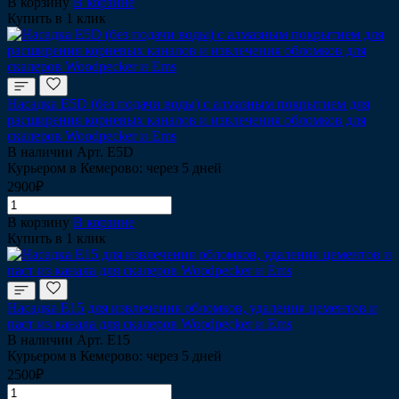
В корзину
В корзине
Купить в 1 клик
Насадка Е5D (без подачи воды) с алмазным покрытием для
расширения корневых каналов и извлечения обломков для
скалеров Woodpecker и Ems
В наличии
Арт.
Е5D
Курьером в Кемерово: через 5 дней
2900₽
В корзину
В корзине
Купить в 1 клик
Насадка Е15 для извлечения обломков, удаления цементов и
паст из канала для скалеров Woodpecker и Ems
В наличии
Арт.
Е15
Курьером в Кемерово: через 5 дней
2500₽