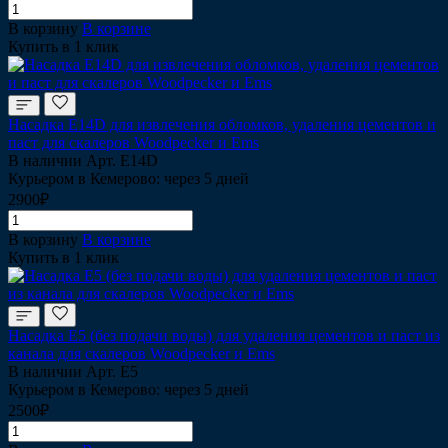
В корзину
В корзине
Купить в 1 клик
Насадка Е14D для извлечения обломков, удаления цементов и
паст для скалеров Woodpecker и Ems
В наличии
Арт.
Е14D
Курьером в Кемерово: через 5 дней
2900₽
В корзину
В корзине
Купить в 1 клик
Насадка Е5 (без подачи воды) для удаления цементов и паст из
канала для скалеров Woodpecker и Ems
В наличии
Арт.
Е5
Курьером в Кемерово: через 5 дней
2500₽