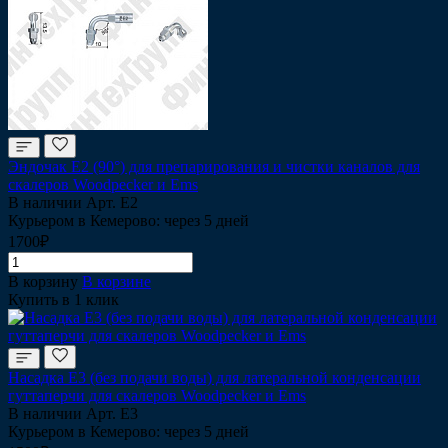
Эндочак Е2 (90°) для препарирования и чистки каналов для
скалеров Woodpecker и Ems
В наличии
Арт.
Е2
Курьером в Кемерово: через 5 дней
1700₽
В корзину
В корзине
Купить в 1 клик
Насадка Е3 (без подачи воды) для латеральной конденсации
гуттаперчи для скалеров Woodpecker и Ems
В наличии
Арт.
Е3
Курьером в Кемерово: через 5 дней