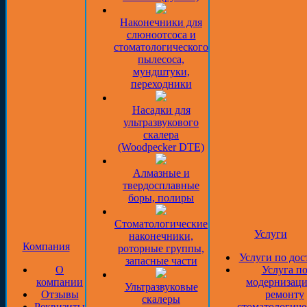
Наконечники для
слюноотсоса и
стоматологического
пылесоса,
мундштуки,
переходники
Насадки для
ультразвукового
скалера
(Woodpecker DTE)
Алмазные и
твердосплавные
боры, полиры
Стоматологические
Услуги
наконечники,
Компания
роторные группы,
Услуги по дос
запасные части
О
Услуга п
компании
модернизаци
Ультразвуковые
Отзывы
ремонту
скалеры
Реквизиты
стоматологиче