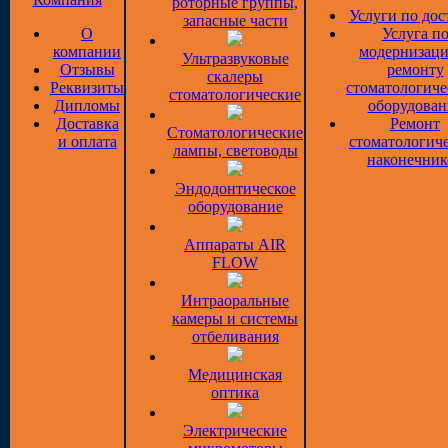
роторные группы,
Услуги по дос
запасные части
О
Услуга п
компании
модернизаци
Ультразвуковые
Отзывы
ремонту
скалеры
Реквизиты
стоматологиче
стоматологические
Дипломы
оборудован
Доставка
Ремонт
Стоматологические
и оплата
стоматологич
лампы, световоды
наконечник
Эндодонтическое
оборудование
Аппараты AIR
FLOW
Интраоральные
камеры и системы
отбеливания
Медицинская
оптика
Электрические