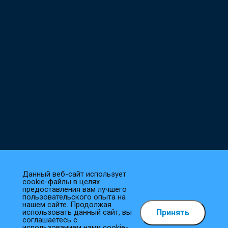
Данный веб-сайт использует
cookie-файлы в целях
предоставления вам лучшего
пользовательского опыта на
нашем сайте. Продолжая
Принять
использовать данный сайт, вы
Как сделать заказ?
соглашаетесь с
использованием нами cookie-