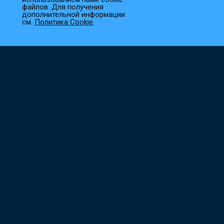
файлов. Для получения
1
Выберите товар
дополнительной информации
см.
Политика Cookie
.
Добавьте необходимые товары в корзину.
2
Оформите заказ
Заполните все необходимые поля, и мы сразу приступим к
его обработке.
3
Подтверждение заказа
Наш менеджер свяжется с вами в ближайшее время для
уточнения деталей.
Не нашли что искали?
Поможем с выбором, ответим на все вопросы,