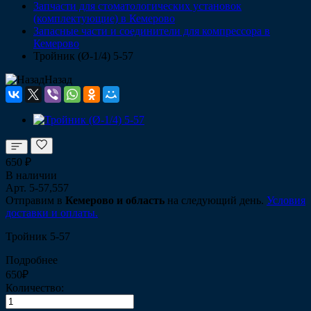
Запчасти для стоматологических установок
(комплектующие) в Кемерово
Запасные части и соединители для компрессора в
Кемерово
Тройник (Ø-1/4) 5-57
Назад
650 ₽
В наличии
Арт.
5-57,557
Отправим в
Кемерово и область
на следующий день.
Условия
доставки и оплаты.
Тройник 5-57
Подробнее
650₽
Количество: