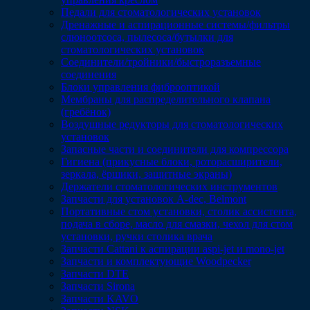
Педали для стоматологических установок
Дренажные и аспирационные системы/фильтры
слюноотсоса, пылесоса/бутылки для
стоматологических установок
Соединители/тройники/быстроразъемные
соединения
Блоки управления фиброоптикой
Мембраны для распределительного клапана
(гребёнок)
Воздушные редукторы для стоматологических
установок
Запасные части и соединители для компрессора
Гигиена (прикусные блоки, роторасширители,
зеркала, ёршики, защитные экраны)
Держатели стоматологических инструментов
Запчасти для установок A-dec, Belmont
Портативные стом установки, столик ассистента,
подача в сборе, масло для смазки, чехол для стом
установки, ручки столика врача
Запчасти Cattani к аспирации aspi-jet и mono-jet
Запчасти и комплектующие Woodpecker
Запчасти DTE
Запчасти Sirona
Запчасти KAVO