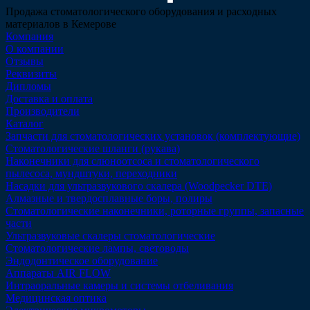
Продажа стоматологического оборудования и расходных
материалов в Кемерове
Компания
О компании
Отзывы
Реквизиты
Дипломы
Доставка и оплата
Производители
Каталог
Запчасти для стоматологических установок (комплектующие)
Стоматологические шланги (рукава)
Наконечники для слюноотсоса и стоматологического
пылесоса, мундштуки, переходники
Насадки для ультразвукового скалера (Woodpecker DTE)
Алмазные и твердосплавные боры, полиры
Стоматологические наконечники, роторные группы, запасные
части
Ультразвуковые скалеры стоматологические
Стоматологические лампы, световоды
Эндодонтическое оборудование
Аппараты AIR FLOW
Интраоральные камеры и системы отбеливания
Медицинская оптика