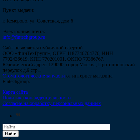
Пункт выдачи:
г. Кемерово, ул. Советская, дом 6
Электронная почта:
info@fintechgroup.ru
Сайт не является публичной офертой
ООО «ФинТехГрупп», ОГРН 1187746764776, ИНН
7702436619, КПП 770201001, ОКПО 79366767,
Юридический адрес: 129090, город Москва, Протопоповский
переулок д.9 стр.1
Стоматологические запчасти
от интернет магазина
Fintechgroup.
Карта сайта
Политика конфиденциальности
Согласие на обработку персональных данных
Найти