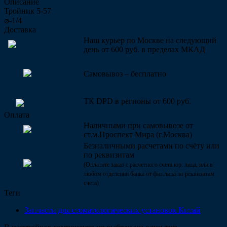
Описание
Тройник 5-57
⌀-1/4
Доставка
Наш курьер по Москве на следующий
день от 600 руб. в пределах МКАД
Самовывоз – бесплатно
ТК DPD в регионы от 600 руб.
Оплата
Наличными при самовывозе от
ст.м.Проспект Мира (г.Москва)
Безналичными расчетами по счёту или
по реквизитам
(Оплатите заказ с расчетного счета юр. лица, или в
любом отделении банка от физ.лица по реквизитам
счета)
Теги
Запчасти для стоматологических установок Китай