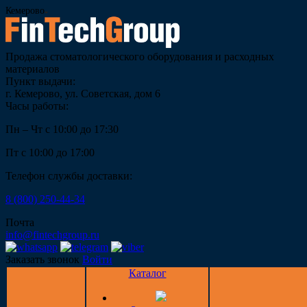
Кемерово
Продажа стоматологического оборудования и расходных
материалов
Пункт выдачи:
г. Кемерово, ул. Советская, дом 6
Часы работы:
Пн – Чт с 10:00 до 17:30
Пт с 10:00 до 17:00
Телефон службы доставки:
8 (800) 250-44-34
Почта
info@fintechgroup.ru
Заказать звонок
Войти
Каталог