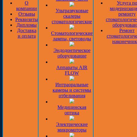
О
Услуга п
компании
модернизаци
Ультразвуковые
Отзывы
ремонту
скалеры
Реквизиты
стоматологиче
стоматологические
Дипломы
оборудован
Доставка
Ремонт
Стоматологические
и оплата
стоматологич
лампы, световоды
наконечник
Эндодонтическое
оборудование
Аппараты AIR
FLOW
Интраоральные
камеры и системы
отбеливания
Медицинская
оптика
Электрические
микромоторы