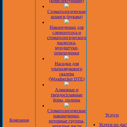
(комплектующие)
Стоматологические
шланги (рукава)
Наконечники для
слюноотсоса и
стоматологического
пылесоса,
мундштуки,
переходники
Насадки для
ультразвукового
скалера
(Woodpecker DTE)
Алмазные и
твердосплавные
боры, полиры
Стоматологические
Услуги
наконечники,
Компания
роторные группы,
Услуги по дос
запасные части