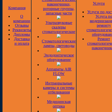
Услуги
наконечники,
Компания
роторные группы,
Услуги по дос
запасные части
О
Услуга п
компании
модернизаци
Ультразвуковые
Отзывы
ремонту
скалеры
Реквизиты
стоматологиче
стоматологические
Дипломы
оборудован
Доставка
Ремонт
Стоматологические
и оплата
стоматологич
лампы, световоды
наконечник
Эндодонтическое
оборудование
Аппараты AIR
FLOW
Интраоральные
камеры и системы
отбеливания
Медицинская
оптика