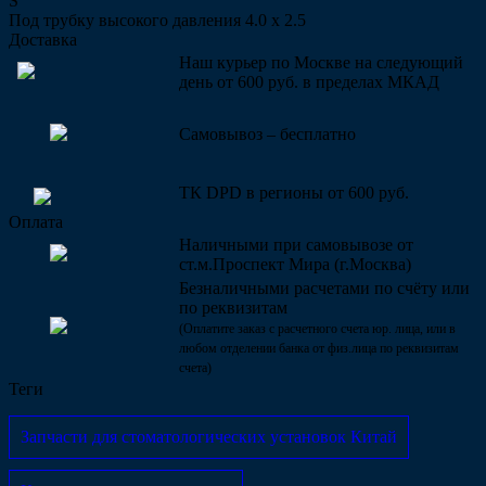
S
Под трубку высокого давления 4.0 х 2.5
Доставка
Наш курьер по Москве на следующий
день от 600 руб. в пределах МКАД
Самовывоз – бесплатно
ТК DPD в регионы от 600 руб.
Оплата
Наличными при самовывозе от
ст.м.Проспект Мира (г.Москва)
Безналичными расчетами по счёту или
по реквизитам
(Оплатите заказ с расчетного счета юр. лица, или в
любом отделении банка от физ.лица по реквизитам
счета)
Теги
Запчасти для стоматологических установок Китай