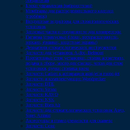
соединения
Блоки управления фиброоптикой
Мембраны для распределительного клапана
(гребёнок)
Воздушные редукторы для стоматологических
установок
Запасные части и соединители для компрессора
Гигиена (прикусные блоки, роторасширители,
зеркала, ёршики, защитные экраны)
Держатели стоматологических инструментов
Запчасти для установок A-dec, Belmont
Портативные стом установки, столик ассистента,
подача в сборе, масло для смазки, чехол для стом
установки, ручки столика врача
Запчасти Cattani к аспирации aspi-jet и mono-jet
Запчасти и комплектующие Woodpecker
Запчасти DTE
Запчасти Sirona
Запчасти KAVO
Запчасти NSK
Запчасти Bien Air
Запчасти для стоматологических установок Anya,
Siger, Azimut
Аксессуары и принадлежности для сканера
Запчасти Coxo