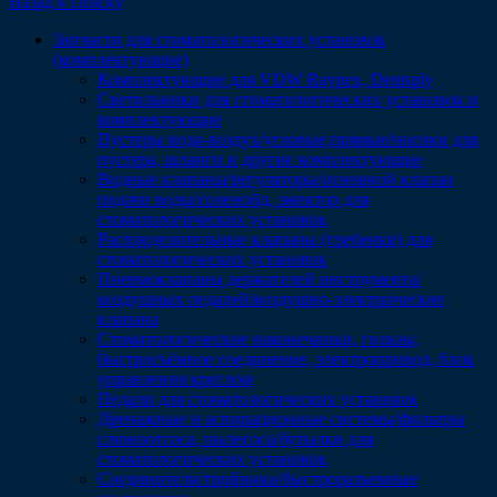
Назад к списку
Запчасти для стоматологических установок
(комплектующие)
Комплектующие для VDW Raypex, Dentsply
Светильники для стоматологических установок и
комплектующие
Пустеры вода-воздух/угловые,прямые/носики для
пустера, шланги и другие комплектующие
Водные клапаны/регуляторы/основной клапан
подачи воды/соленойд, эжектор для
стоматологических установок
Распределительные клапаны (гребенки) для
стоматологических установок
Пневмоклапаны держателей инструмента/
воздушных педалей/воздушно-электрические
клапана
Стоматологические наконечники, гильзы,
быстросъёмное соединение, электропривод, блок
управления креслом
Педали для стоматологических установок
Дренажные и аспирационные системы/фильтры
слюноотсоса, пылесоса/бутылки для
стоматологических установок
Соединители/тройники/быстроразъемные