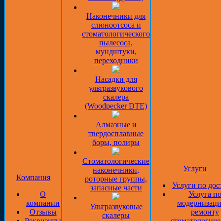
Наконечники для
слюноотсоса и
стоматологического
пылесоса,
мундштуки,
переходники
Насадки для
ультразвукового
скалера
(Woodpecker DTE)
Алмазные и
твердосплавные
боры, полиры
Стоматологические
Услуги
наконечники,
Компания
роторные группы,
Услуги по дос
запасные части
О
Услуга п
компании
модернизаци
Ультразвуковые
Отзывы
ремонту
скалеры
Реквизиты
стоматологиче