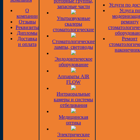
роторные группы,
Услуги по дос
запасные части
О
Услуга п
компании
модернизаци
Ультразвуковые
Отзывы
ремонту
скалеры
Реквизиты
стоматологиче
стоматологические
Дипломы
оборудован
Доставка
Ремонт
Стоматологические
и оплата
стоматологич
лампы, световоды
наконечник
Эндодонтическое
оборудование
Аппараты AIR
FLOW
Интраоральные
камеры и системы
отбеливания
Медицинская
оптика
Электрические