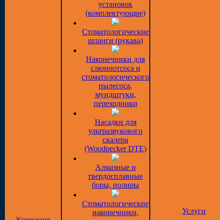
установок
(комплектующие)
Стоматологические
шланги (рукава)
Наконечники для
слюноотсоса и
стоматологического
пылесоса,
мундштуки,
переходники
Насадки для
ультразвукового
скалера
(Woodpecker DTE)
Алмазные и
твердосплавные
боры, полиры
Стоматологические
Услуги
наконечники,
Компания