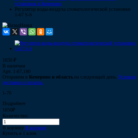
установок в Кемерово
Регулятор воды-воздуха стоматологической установки
1-67 S-S
Назад
1650 ₽
В наличии
Арт.
1-67,180
Отправим в
Кемерово и область
на следующий день.
Условия
доставки и оплаты.
1-70
Подробнее
1650₽
Количество:
В корзину
В корзине
Купить в 1 клик