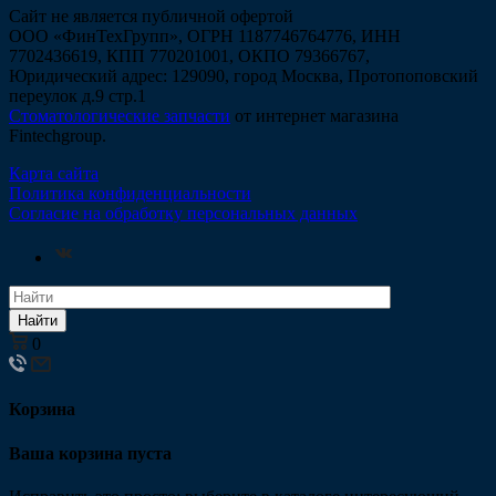
Сайт не является публичной офертой
ООО «ФинТехГрупп», ОГРН 1187746764776, ИНН
7702436619, КПП 770201001, ОКПО 79366767,
Юридический адрес: 129090, город Москва, Протопоповский
переулок д.9 стр.1
Стоматологические запчасти
от интернет магазина
Fintechgroup.
Карта сайта
Политика конфиденциальности
Согласие на обработку персональных данных
Найти
0
Корзина
Ваша корзина пуста