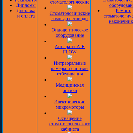
стоматологические
Дипломы
оборудован
Доставка
Ремонт
Стоматологические
и оплата
стоматологич
лампы, световоды
наконечник
Эндодонтическое
оборудование
Аппараты AIR
FLOW
Интраоральные
камеры и системы
отбеливания
Медицинская
оптика
Электрические
микромоторы
Оснащение
стоматологического
кабинета