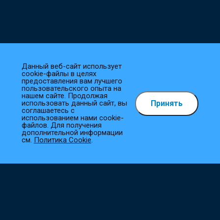
Данный веб-сайт использует
cookie-файлы в целях
предоставления вам лучшего
пользовательского опыта на
нашем сайте. Продолжая
Принять
использовать данный сайт, вы
Как сделать заказ?
соглашаетесь с
использованием нами cookie-
файлов. Для получения
1
Выберите товар
дополнительной информации
см.
Политика Cookie
.
Добавьте необходимые товары в корзину.
2
Оформите заказ
Заполните все необходимые поля, и мы сразу приступим к
его обработке.
3
Подтверждение заказа