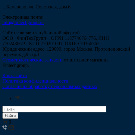
г. Кемерово, ул. Советская, дом 6
Электронная почта:
info@fintechgroup.ru
Сайт не является публичной офертой
ООО «ФинТехГрупп», ОГРН 1187746764776, ИНН
7702436619, КПП 770201001, ОКПО 79366767,
Юридический адрес: 129090, город Москва, Протопоповский
переулок д.9 стр.1
Стоматологические запчасти
от интернет магазина
Fintechgroup.
Карта сайта
Политика конфиденциальности
Согласие на обработку персональных данных
Найти
0