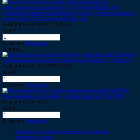
Основной измерительный провод (кабель) для апекслокатора
эндомотора VDW Silver/Gold mini-USB
В наличии
Арт.
V041177000516
7850₽
В корзину
В корзине
Новинка
Электрический адаптер (сетевой) для X-Smart 16:1, Dentsply
В наличии
Арт.
A100700000200
9850₽
В корзину
В корзине
Иглодержатель, щуп, файл для апекслокатора NSK IPEX
В наличии
Арт.
4-57
1850₽
В корзину
В корзине
Запчасти для стоматологических установок
(комплектующие)