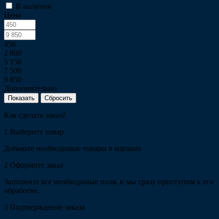
В наличии
Цена
450
2 800
5 150
7 500
9 850
Дополнительно
Сбросить
Как сделать заказ?
1
Выберите товар
Добавьте необходимые товары в корзину.
2
Оформите заказ
Заполните все необходимые поля, и мы сразу приступим к его
обработке.
3
Подтверждение заказа