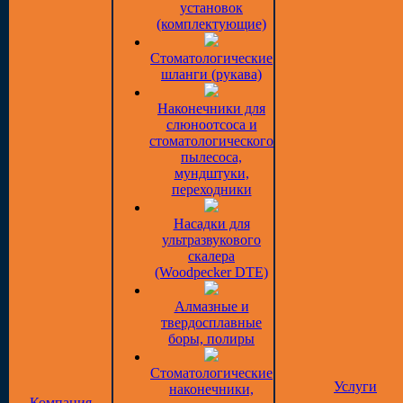
установок
(комплектующие)
Стоматологические
шланги (рукава)
Наконечники для
слюноотсоса и
стоматологического
пылесоса,
мундштуки,
переходники
Насадки для
ультразвукового
скалера
(Woodpecker DTE)
Алмазные и
твердосплавные
боры, полиры
Стоматологические
Услуги
наконечники,
Компания