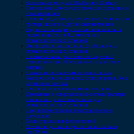
Комплектующие для VDW Raypex, Dentsply
Светильники для стоматологических установок и
комплектующие
Пустеры вода-воздух/угловые,прямые/носики для
пустера, шланги и другие комплектующие
Водные клапаны/регуляторы/основной клапан
подачи воды/соленойд, эжектор для
стоматологических установок
Распределительные клапаны (гребенки) для
стоматологических установок
Пневмоклапаны держателей инструмента/
воздушных педалей/воздушно-электрические
клапана
Стоматологические наконечники, гильзы,
быстросъёмное соединение, электропривод, блок
управления креслом
Педали для стоматологических установок
Дренажные и аспирационные системы/фильтры
слюноотсоса, пылесоса/бутылки для
стоматологических установок
Соединители/тройники/быстроразъемные
соединения
Блоки управления фиброоптикой
Мембраны для распределительного клапана
(гребёнок)