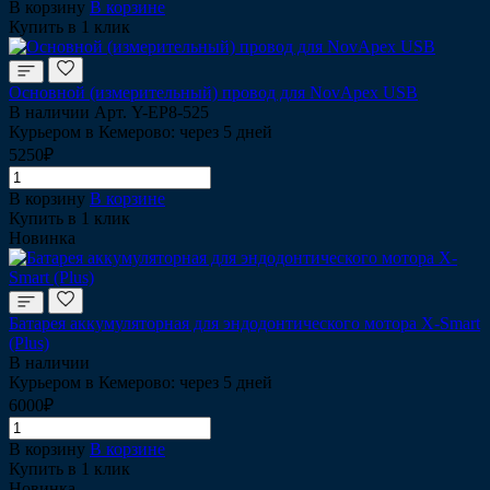
В корзину
В корзине
Купить в 1 клик
Основной (измерительный) провод для NovApex USB
В наличии
Арт.
Y-EP8-525
Курьером в Кемерово: через 5 дней
5250₽
В корзину
В корзине
Купить в 1 клик
Новинка
Батарея аккумуляторная для эндодонтического мотора X-Smart
(Plus)
В наличии
Курьером в Кемерово: через 5 дней
6000₽
В корзину
В корзине
Купить в 1 клик
Новинка