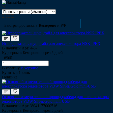
Назад
Быстрая доставка в
Кемерово
и РФ
Иглодержатель, щуп, файл для апекслокатора NSK IPEX
В наличии
Арт.
4-57
Курьером в Кемерово: через 5 дней
1850₽
В корзину
В корзине
Купить в 1 клик
Новинка
Основной измерительный провод (кабель) для апекслокатора
эндомотора VDW Silver/Gold mini-USB
В наличии
Арт.
V041177000516
Курьером в Кемерово: через 5 дней