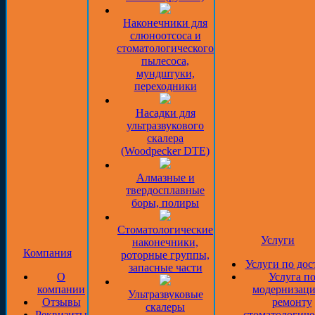
Наконечники для
слюноотсоса и
стоматологического
пылесоса,
мундштуки,
переходники
Насадки для
ультразвукового
скалера
(Woodpecker DTE)
Алмазные и
твердосплавные
боры, полиры
Стоматологические
Услуги
наконечники,
Компания
роторные группы,
Услуги по дос
запасные части
О
Услуга п
компании
модернизаци
Ультразвуковые
Отзывы
ремонту
скалеры
Реквизиты
стоматологиче