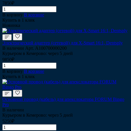
7850₽
В корзину
В корзине
Купить в 1 клик
Новинка
Электрический адаптер (сетевой) для X-Smart 16:1, Dentsply
В наличии
Арт.
A100700000200
Курьером в Кемерово: через 5 дней
9850₽
В корзину
В корзине
Купить в 1 клик
Основной провод (кабель) для апекслокатора FORUM Bingo
Pro
В наличии
Курьером в Кемерово: через 5 дней
5250₽