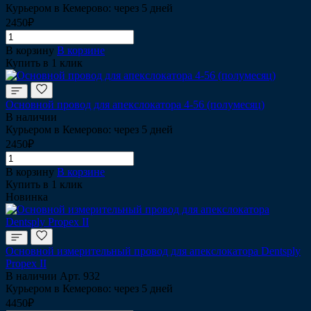
Курьером в Кемерово: через 5 дней
2450₽
В корзину
В корзине
Купить в 1 клик
Основной провод для апекслокатора 4-56 (полумесяц)
В наличии
Курьером в Кемерово: через 5 дней
2450₽
В корзину
В корзине
Купить в 1 клик
Новинка
Основной измерительный провод для апекслокатора Dentsply
Propex II
В наличии
Арт.
932
Курьером в Кемерово: через 5 дней
4450₽