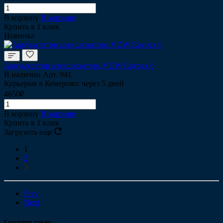
В корзину
В корзине
Купить в 1 клик
Новинка
Аккумулятор апекслокатора VDW Raypex 6
В наличии
Арт.
941
Курьером в Кемерово: через 5 дней
4650₽
В корзину
В корзине
Купить в 1 клик
Загрузить еще
1
2
Prev
Next
Смотрите также