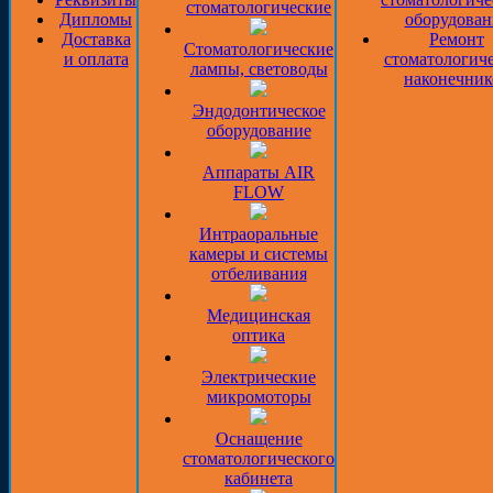
стоматологические
Дипломы
оборудован
Доставка
Ремонт
Стоматологические
и оплата
стоматологич
лампы, световоды
наконечник
Эндодонтическое
оборудование
Аппараты AIR
FLOW
Интраоральные
камеры и системы
отбеливания
Медицинская
оптика
Электрические
микромоторы
Оснащение
стоматологического
кабинета