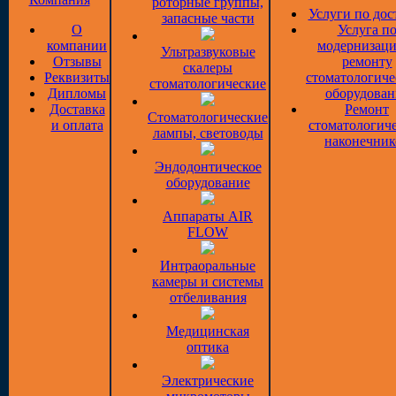
роторные группы,
Услуги по дос
запасные части
О
Услуга п
компании
модернизаци
Ультразвуковые
Отзывы
ремонту
скалеры
Реквизиты
стоматологиче
стоматологические
Дипломы
оборудован
Доставка
Ремонт
Стоматологические
и оплата
стоматологич
лампы, световоды
наконечник
Эндодонтическое
оборудование
Аппараты AIR
FLOW
Интраоральные
камеры и системы
отбеливания
Медицинская
оптика
Электрические