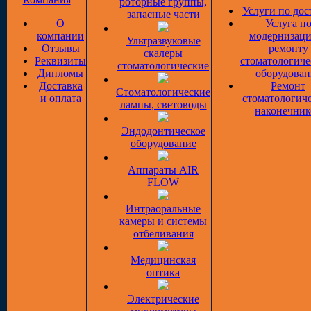
роторные группы,
Услуги по дос
запасные части
О
Услуга п
компании
модернизаци
Ультразвуковые
Отзывы
ремонту
скалеры
Реквизиты
стоматологиче
стоматологические
Дипломы
оборудован
Доставка
Ремонт
Стоматологические
и оплата
стоматологич
лампы, световоды
наконечник
Эндодонтическое
оборудование
Аппараты AIR
FLOW
Интраоральные
камеры и системы
отбеливания
Медицинская
оптика
Электрические