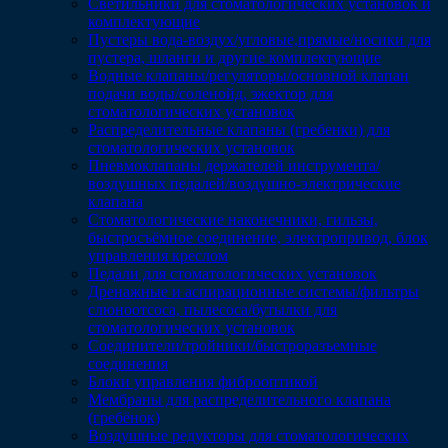
Светильники для стоматологических установок и
комплектующие
Пустеры вода-воздух/угловые,прямые/носики для
пустера, шланги и другие комплектующие
Водные клапаны/регуляторы/основной клапан
подачи воды/соленойд, эжектор для
стоматологических установок
Распределительные клапаны (гребенки) для
стоматологических установок
Пневмоклапаны держателей инструмента/
воздушных педалей/воздушно-электрические
клапана
Стоматологические наконечники, гильзы,
быстросъёмное соединение, электропривод, блок
управления креслом
Педали для стоматологических установок
Дренажные и аспирационные системы/фильтры
слюноотсоса, пылесоса/бутылки для
стоматологических установок
Соединители/тройники/быстроразъемные
соединения
Блоки управления фиброоптикой
Мембраны для распределительного клапана
(гребёнок)
Воздушные редукторы для стоматологических