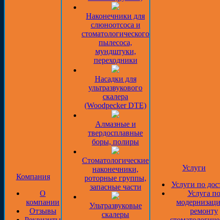
Наконечники для
слюноотсоса и
стоматологического
пылесоса,
мундштуки,
переходники
Насадки для
ультразвукового
скалера
(Woodpecker DTE)
Алмазные и
твердосплавные
боры, полиры
Стоматологические
Услуги
наконечники,
Компания
роторные группы,
Услуги по дос
запасные части
О
Услуга п
компании
модернизаци
Ультразвуковые
Отзывы
ремонту
скалеры
Реквизиты
стоматологиче