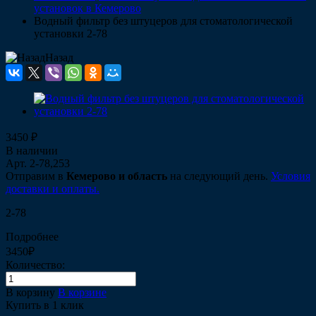
установок в Кемерово
Водный фильтр без штуцеров для стоматологической
установки 2-78
Назад
3450 ₽
В наличии
Арт.
2-78,253
Отправим в
Кемерово и область
на следующий день.
Условия
доставки и оплаты.
2-78
Подробнее
3450₽
Количество:
В корзину
В корзине
Купить в 1 клик