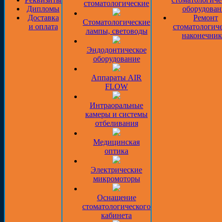
стоматологические
Дипломы
оборудован
Доставка
Ремонт
Стоматологические
и оплата
стоматологич
лампы, световоды
наконечник
Эндодонтическое
оборудование
Аппараты AIR
FLOW
Интраоральные
камеры и системы
отбеливания
Медицинская
оптика
Электрические
микромоторы
Оснащение
стоматологического
кабинета