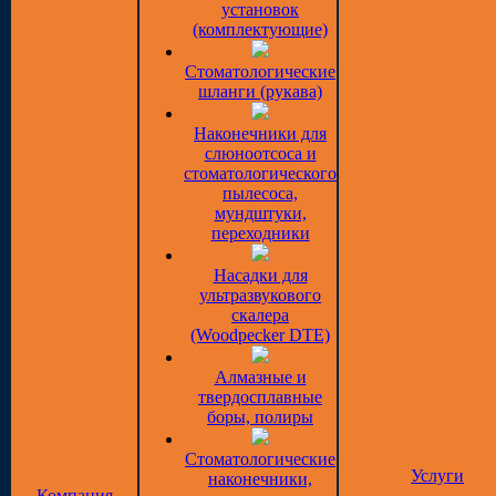
установок
(комплектующие)
Стоматологические
шланги (рукава)
Наконечники для
слюноотсоса и
стоматологического
пылесоса,
мундштуки,
переходники
Насадки для
ультразвукового
скалера
(Woodpecker DTE)
Алмазные и
твердосплавные
боры, полиры
Стоматологические
Услуги
наконечники,
Компания