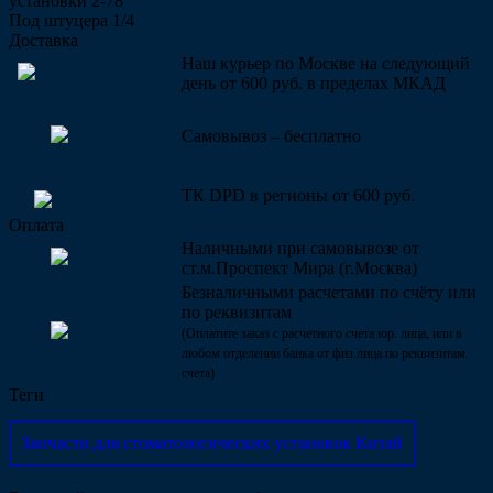
установки 2-78
Под штуцера 1/4
Доставка
Наш курьер по Москве на следующий
день от 600 руб. в пределах МКАД
Самовывоз – бесплатно
ТК DPD в регионы от 600 руб.
Оплата
Наличными при самовывозе от
ст.м.Проспект Мира (г.Москва)
Безналичными расчетами по счёту или
по реквизитам
(Оплатите заказ с расчетного счета юр. лица, или в
любом отделении банка от физ.лица по реквизитам
счета)
Теги
Запчасти для стоматологических установок Китай