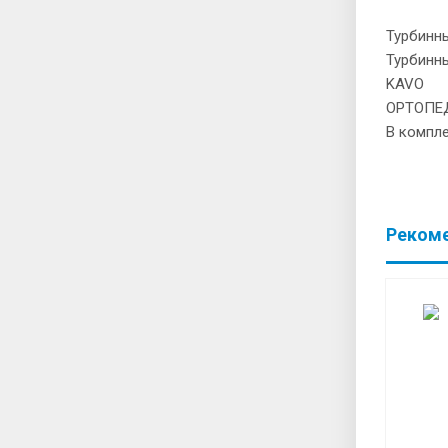
Турбинн
Турбинн
KAVO
ОРТОПЕ
В компл
Реком