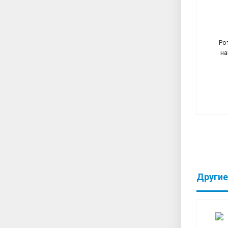
Ро
на
Другие