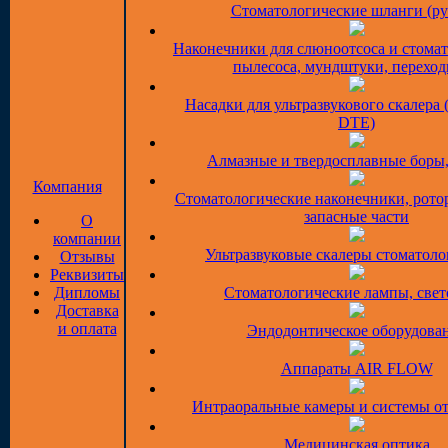
Стоматологические шланги (ру
Наконечники для слюноотсоса и стома
пылесоса, мундштуки, перехо
Насадки для ультразвукового скалера 
DTE)
Алмазные и твердосплавные боры
Компания
Стоматологические наконечники, рото
запасные части
О
компании
Ультразвуковые скалеры стоматоло
Отзывы
Реквизиты
Дипломы
Стоматологические лампы, све
Доставка
и оплата
Эндодонтическое оборудова
Аппараты AIR FLOW
Интраоральные камеры и системы о
Медицинская оптика