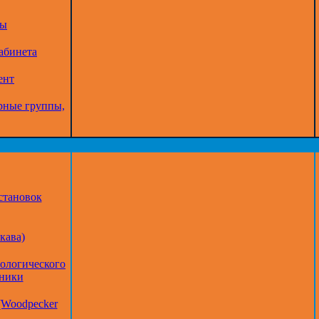
ры
абинета
ент
рные группы,
становок
кава)
тологического
дники
(Woodpecker