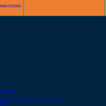
рные группы,
ектующие)
о пылесоса, мундштуки, переходники
DTE)