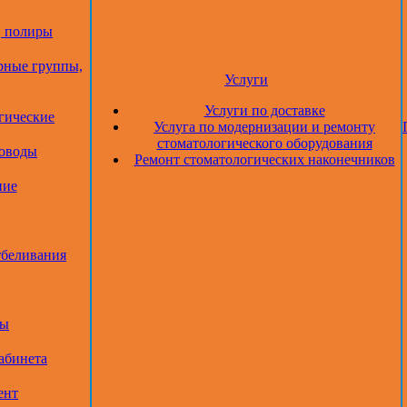
, полиры
рные группы,
Услуги
Услуги по доставке
гические
Услуга по модернизации и ремонту
стоматологического оборудования
товоды
Ремонт стоматологических наконечников
ние
тбеливания
ры
абинета
ент