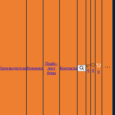
Прайс-
Производители
Новинки
лист
Контакты
0
0
0
боры