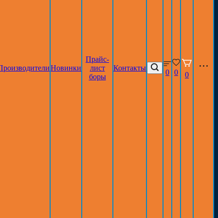
Прайс-
Производители
Новинки
лист
Контакты
0
0
0
боры