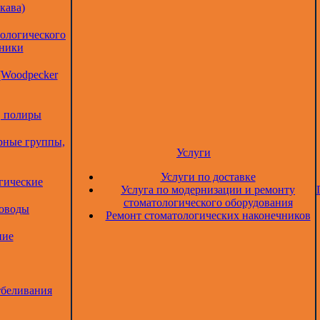
кава)
тологического
дники
(Woodpecker
, полиры
рные группы,
Услуги
Услуги по доставке
гические
Услуга по модернизации и ремонту
стоматологического оборудования
товоды
Ремонт стоматологических наконечников
ние
тбеливания