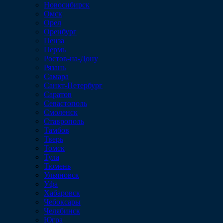
Новосибирск
Омск
Орел
Оренбург
Пенза
Пермь
Ростов-на-Дону
Рязань
Самара
Санкт-Петербург
Саратов
Севастополь
Смоленск
Ставрополь
Тамбов
Тверь
Томск
Тула
Тюмень
Ульяновск
Уфа
Хабаровск
Чебоксары
Челябинск
Югра