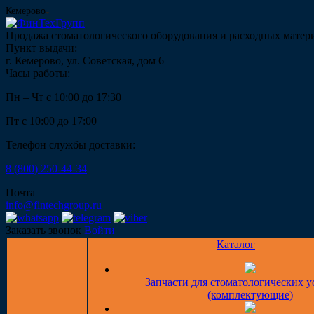
Кемерово
Продажа стоматологического оборудования и расходных матер
Пункт выдачи:
г. Кемерово, ул. Советская, дом 6
Часы работы:
Пн – Чт с 10:00 до 17:30
Пт с 10:00 до 17:00
Телефон службы доставки:
8 (800) 250-44-34
Почта
info@fintechgroup.ru
Заказать звонок
Войти
Каталог
Запчасти для стоматологических у
(комплектующие)