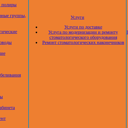
, полиры
рные группы,
Услуги
Услуги по доставке
гические
Услуга по модернизации и ремонту
стоматологического оборудования
товоды
Ремонт стоматологических наконечников
ние
тбеливания
ры
абинета
ент