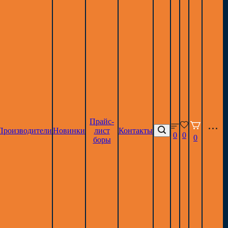
Прайс-
Производители
Новинки
лист
Контакты
0
0
0
боры