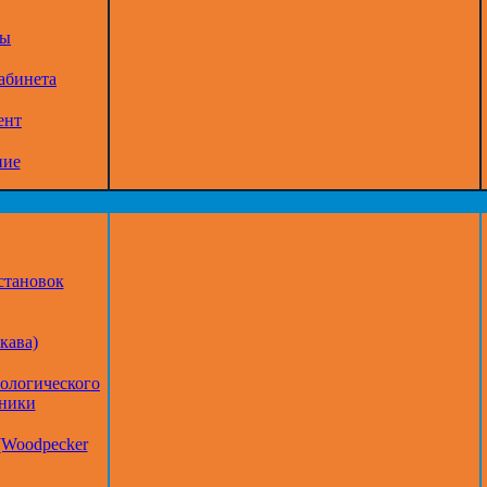
ры
абинета
ент
ние
становок
кава)
тологического
дники
(Woodpecker